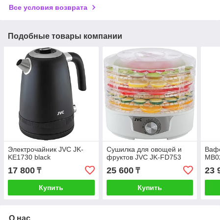
Все условия возврата
Подобные товары компании
Электрочайник JVC JK-
Сушилка для овощей и
Ваф
KE1730 black
фруктов JVC JK-FD753
MB0
17 800
25 600
23 
₸
₸
Купить
Купить
О нас