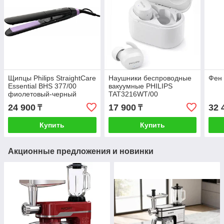
Щипцы Philips StraightCare
Наушники беспроводные
Фен 
Essential BHS 377/00
вакуумные PHILIPS
фиолетовый-черный
TAT3216WT/00
24 900
17 900
32 
₸
₸
Купить
Купить
Акционные предложения и новинки