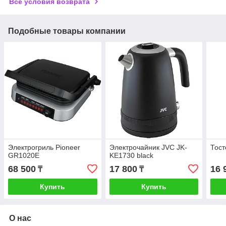
Все условия возврата
Подобные товары компании
Электрогриль Pioneer
Электрочайник JVC JK-
Тост
GR1020E
KE1730 black
68 500
17 800
16 
₸
₸
Купить
Купить
О нас