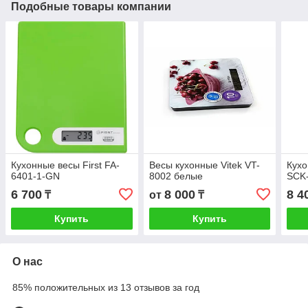
Подобные товары компании
Кухонные весы First FA-
Весы кухонные Vitek VT-
Кухо
6401-1-GN
8002 белые
SCK
6 700
8 000
8 4
₸
от
₸
Купить
Купить
О нас
85% положительных из 13 отзывов за год