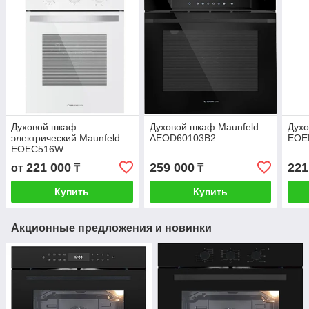
Духовой шкаф
Духовой шкаф Maunfeld
Духо
электрический Maunfeld
AEOD60103B2
EOE
EOEC516W
221 000
259 000
221
от
₸
₸
Купить
Купить
Акционные предложения и новинки