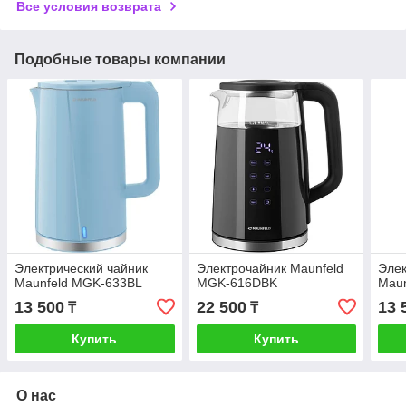
Все условия возврата
Подобные товары компании
Электрический чайник
Электрочайник Maunfeld
Элек
Maunfeld MGK-633BL
MGK-616DBK
Mau
13 500
22 500
13 
₸
₸
Купить
Купить
О нас