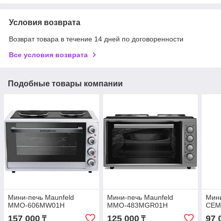
Условия возврата
Возврат товара в течение 14 дней по договоренности
Все условия возврата
Подобные товары компании
Мини-печь Maunfeld
Мини-печь Maunfeld
Мини
MMO-606MW01H
MMO-483MGR01H
СEM
157 000
125 000
97 
₸
₸