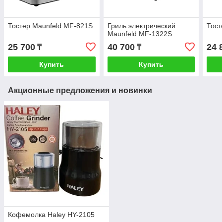
Тостер Maunfeld MF-821S
Гриль электрический
Тост
Maunfeld MF-1322S
25 700
40 700
24 
₸
₸
Купить
Купить
Акционные предложения и новинки
Кофемолка Haley HY-2105