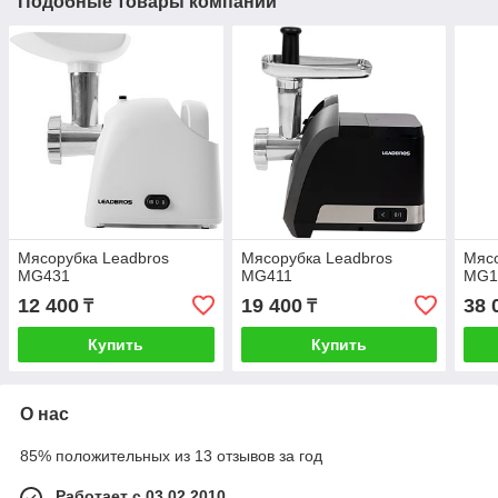
Подобные товары компании
Мясорубка Leadbros
Мясорубка Leadbros
Мясо
MG431
MG411
MG1
12 400
19 400
38 
₸
₸
Купить
Купить
О нас
85% положительных из 13 отзывов за год
Работает с 03.02.2010