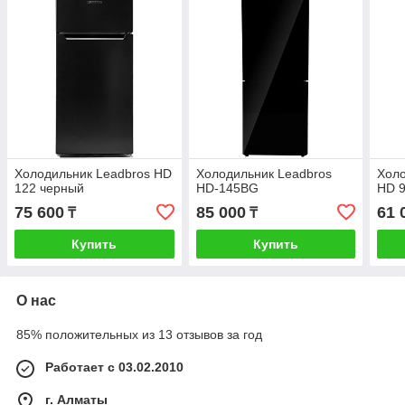
Холодильник Leadbros HD
Холодильник Leadbros
Холо
122 черный
HD-145BG
HD 
75 600
85 000
61 
₸
₸
Купить
Купить
О нас
85% положительных из 13 отзывов за год
Работает с 03.02.2010
г. Алматы