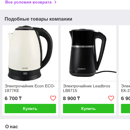
Все условия возврата
Подобные товары компании
Электрочайник Econ ECO-
Электрочайник Leadbros
Элек
1877KE
LB8715
ЕК-2
6 700
8 900
6 9
₸
₸
Купить
Купить
О нас