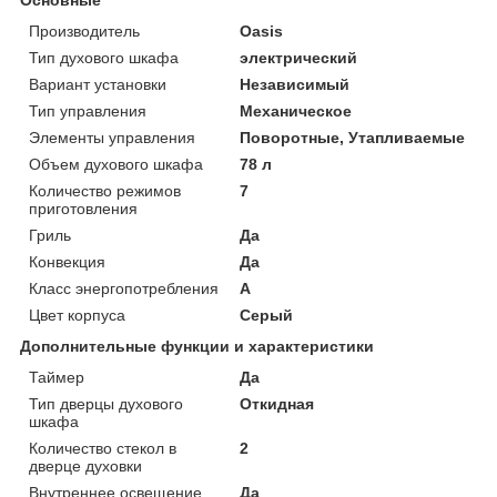
Производитель
Oasis
Тип духового шкафа
электрический
Вариант установки
Независимый
Тип управления
Механическое
Элементы управления
Поворотные, Утапливаемые
Объем духового шкафа
78 л
Количество режимов
7
приготовления
Гриль
Да
Конвекция
Да
Класс энергопотребления
A
Цвет корпуса
Серый
Дополнительные функции и характеристики
Таймер
Да
Тип дверцы духового
Откидная
шкафа
Количество стекол в
2
дверце духовки
Внутреннее освещение
Да