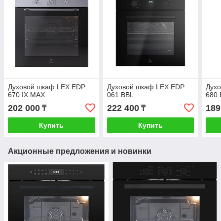
Духовой шкаф LEX EDP
Духовой шкаф LEX EDP
Дух
670 IX MAX
061 BBL
680
202 000
222 400
189
₸
₸
Купить
Купить
Акционные предложения и новинки