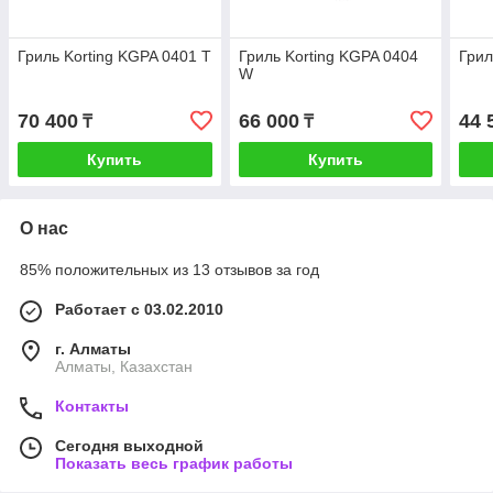
Гриль Korting KGPA 0401 T
Гриль Korting KGPA 0404
Грил
W
70 400
66 000
44 
₸
₸
Купить
Купить
О нас
85% положительных из 13 отзывов за год
Работает с 03.02.2010
г. Алматы
Алматы, Казахстан
Контакты
Сегодня выходной
Показать весь график работы