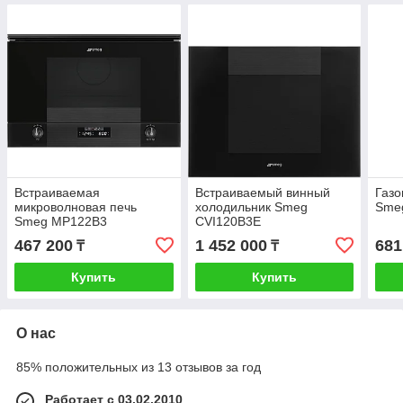
Встраиваемая
Встраиваемый винный
Газо
микроволновая печь
холодильник Smeg
Sme
Smeg MP122B3
CVI120B3E
467 200
1 452 000
681
₸
₸
Купить
Купить
О нас
85% положительных из 13 отзывов за год
Работает с 03.02.2010