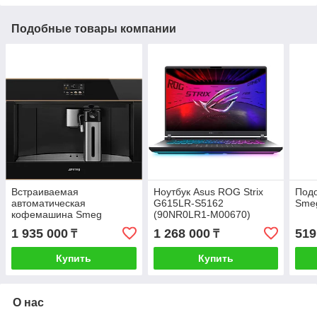
Подобные товары компании
Встраиваемая
Ноутбук Asus ROG Strix
Подо
автоматическая
G615LR-S5162
Sme
кофемашина Smeg
(90NR0LR1-M00670)
CMS4604NR
1 935 000
1 268 000
519
₸
₸
Купить
Купить
О нас