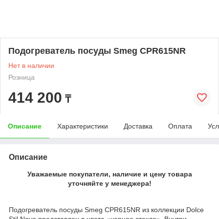
Подогреватель посуды Smeg CPR615NR
Нет в наличии
Розница
414 200
₸
Описание
Характеристики
Доставка
Оплата
Усл
Описание
Уважаемые покупатели, наличие и цену товара
уточняйте у менеджера!
Подогреватель посуды Smeg CPR615NR из коллекции Dolce
Stil Novo представлен в цвете «черное стекло». Внутри