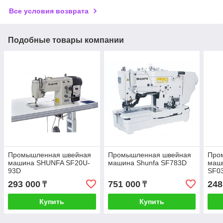
Все условия возврата
Подобные товары компании
Промышленная швейная
Промышленная швейная
Про
машина SHUNFA SF20U-
машина Shunfa SF783D
маш
93D
SF0
293 000
751 000
248
₸
₸
Купить
Купить