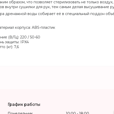
ким образом, что позволяет стерилизовать не только воздух
в внутри сушилки для рук, тем самым делая высушивание ру
ора дренажной воды собирает её в специальный поддон объ
териал корпуса: ABS-пластик
е (В/Гц): 220 / 50-60
нь защиты: IPX4
о (кг): 7,6
График работы
Понедельник
10:00
18:00