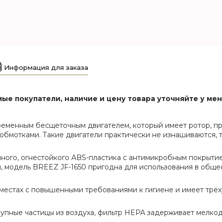
Информация для заказа
ые покупатели, наличие и цену товара уточняйте у ме
ременным бесщеточным двигателем, который имеет ротор, п
с обмотками. Такие двигатели практически не изнашиваются
ного, огнестойкого ABS-пластика с антимикробным покрыти
м, модель BREEZ JF-1650 пригодна для использования в общ
 местах с повышенными требованиями к гигиене и имеет трё
рупные частицы из воздуха, фильтр HEPA задерживает мелко