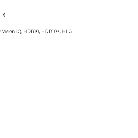
HD)
y Vision IQ, HDR10, HDR10+, HLG