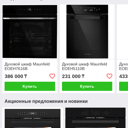
Духовой шкаф Maunfeld
Духовой шкаф Maunfeld
Духо
EOEH7616B
EOEH5110B
EOE
386 000
231 000
433
₸
₸
Купить
Купить
Акционные предложения и новинки