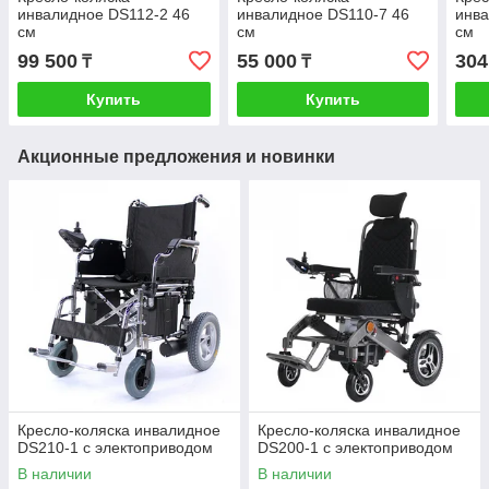
инвалидное DS112-2 46
инвалидное DS110-7 46
инва
см
см
см
99 500
55 000
304
₸
₸
Купить
Купить
Акционные предложения и новинки
Кресло-коляска инвалидное
Кресло-коляска инвалидное
DS210-1 с электоприводом
DS200-1 с электоприводом
В наличии
В наличии