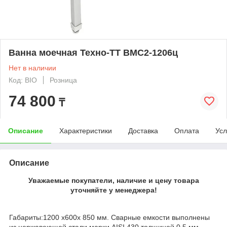
Ванна моечная Техно-ТТ ВМС2-1206ц
Нет в наличии
Код: BIO
Розница
74 800
₸
Описание
Характеристики
Доставка
Оплата
Усл
Описание
Уважаемые покупатели, наличие и цену товара
уточняйте у менеджера!
Габариты:1200 х600х 850 мм. Сварные емкости выполнены
из нержавеющей стали марки AISI 430 толщиной 0,5 мм,