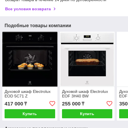
Все условия возврата
Подобные товары компании
Духовой шкаф Electrolux
Духовой шкаф Electrolux
Духо
EOD 5C71 Z
EOF 3H40 BW
EOF
417 000
255 000
350
₸
₸
Купить
Купить