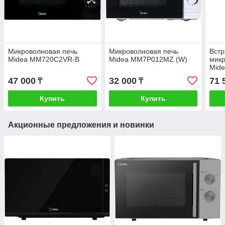
Микроволновая печь
Микроволновая печь
Вст
Midea MM720C2VR-B
Midea MM7P012MZ (W)
микр
Mid
47 000
32 000
71 
₸
₸
Купить
Купить
Акционные предложения и новинки