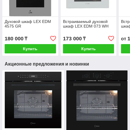
Духовой шкаф LEX EDM
Встраиваемый духовой
Вст
4575 GR
шкаф LEX EDM 073 WH
шка
180 000
173 000
₸
₸
от
Купить
Купить
Акционные предложения и новинки