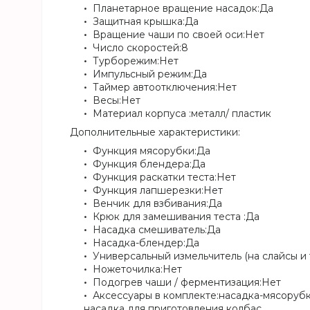
Планетарное вращение насадок:Да
Защитная крышка:Да
Вращение чаши по своей оси:Нет
Число скоростей:8
Турборежим:Нет
Импульсный режим:Да
Таймер автоотключения:Нет
Весы:Нет
Материал корпуса :металл/ пластик
Дополнительные характеристики:
Функция мясорубки:Да
Функция блендера:Да
Функция раскатки теста:Нет
Функция лапшерезки:Нет
Венчик для взбивания:Да
Крюк для замешивания теста :Да
Насадка смешиватель:Да
Насадка-блендер:Да
Универсальный измельчитель (на слайсы и т
Ножеточилка:Нет
Подогрев чаши / ферментизация:Нет
Аксессуары в комплекте:насадка-мясорубка
насадка для приготовления колбас