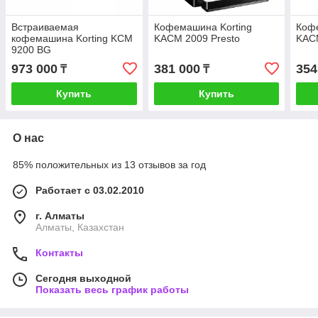
Встраиваемая
Кофемашина Korting
Кофе
кофемашина Korting KCM
KACM 2009 Presto
KAC
9200 BG
973 000
381 000
354
₸
₸
Купить
Купить
О нас
85% положительных из 13 отзывов за год
Работает с 03.02.2010
г. Алматы
Алматы, Казахстан
Контакты
Сегодня выходной
Показать весь график работы