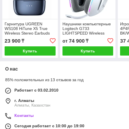
Гарнитура UGREEN
Наушники компьютерные
Игро
WS108 HiTune X5 True
Logitech G733
4P4
Wireless Stereo Earbuds
LIGHTSPEED Wireless
BK/W
(Blue), 50648
RGB WHITE
23 900
74 900
37 
₸
от
₸
Купить
Купить
О нас
85% положительных из 13 отзывов за год
Работает с 03.02.2010
г. Алматы
Алматы, Казахстан
Контакты
Сегодня работает с 10:00 до 19:00