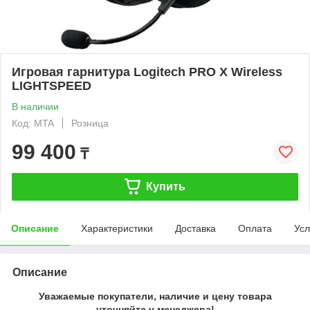
Игровая гарнитура Logitech PRO X Wireless
LIGHTSPEED
В наличии
Код: MTA
Розница
99 400
₸
Купить
Описание
Характеристики
Доставка
Оплата
Усл
Описание
Уважаемые покупатели, наличие и цену товара
уточняйте у менеджера!