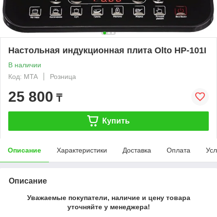
Настольная индукционная плита Olto HP-101I
В наличии
Код: MTA
Розница
25 800
₸
Купить
Описание
Характеристики
Доставка
Оплата
Усл
Описание
Уважаемые покупатели, наличие и цену товара
уточняйте у менеджера!