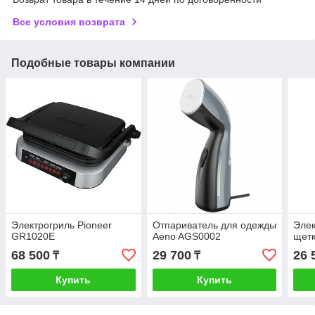
Все условия возврата
Подобные товары компании
Электрогриль Pioneer
Отпариватель для одежды
Элек
GR1020E
Aeno AGS0002
щет
68 500
29 700
26 
₸
₸
Купить
Купить