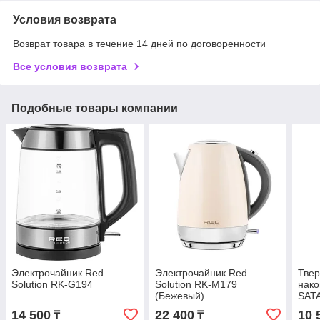
Условия возврата
Возврат товара в течение 14 дней по договоренности
Все условия возврата
Подобные товары компании
Электрочайник Red
Электрочайник Red
Тве
Solution RK-G194
Solution RK-M179
нако
(Бежевый)
SATA
P210
14 500
22 400
10 
₸
₸