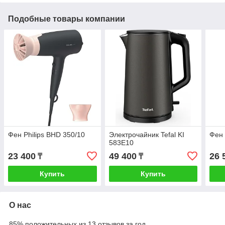
Подобные товары компании
Фен Philips BHD 350/10
Электрочайник Tefal KI
Фен 
583E10
23 400
49 400
26 
₸
₸
Купить
Купить
О нас
85% положительных из 13 отзывов за год