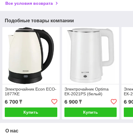
Все условия возврата
Подобные товары компании
Электрочайник Econ ECO-
Электрочайник Optima
Элек
1877KE
ЕК-2021PS (белый)
ЕК-2
6 700
6 900
6 9
₸
₸
Купить
Купить
О нас