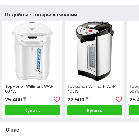
Подобные товары компании
Термопот Willmark WAP-
Термопот Willmark WAP-
Терм
607W
403IS
607
25 400
22 500
25 
₸
₸
Купить
Купить
О нас