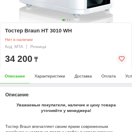
Тостер Braun HT 3010 WH
Нет в наличии
Код: MTA
Розница
34 200
₸
Описание
Характеристики
Доставка
Оплата
Усл
Описание
Уважаемые покупатели, наличие и цену товара
уточняйте у менеджера!
Тостер Braun впечатляет своим ярким современным
дизайном и настолько прост и удобен в использовании.