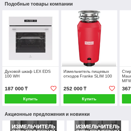
Подобные товары компании
Духовой шкаф LEX EDS
Измельчитель пищевых
Сти
100 WH
отходов Franke SLIM 100
Maun
MFW
INV
187 000
252 000
367
₸
₸
Купить
Купить
Акционные предложения и новинки