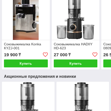
Соковыжималка Konka
Соковыжималка HADIIY
Соко
KYZJ-001
HD-623
080
19 900
27 000
26 
₸
₸
Купить
Купить
Акционные предложения и новинки