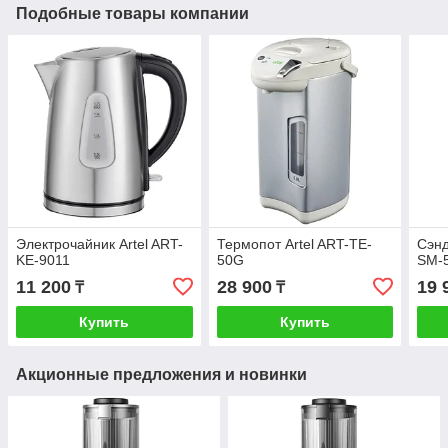
Подобные товары компании
Электрочайник Artel ART-
Термопот Artel ART-TE-
Сэнд
KE-9011
50G
SM-
11 200
28 900
19 
₸
₸
Купить
Купить
Акционные предложения и новинки