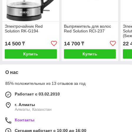
Электрочайник Red
Выпрямитель для волос
Элек
Solution RK-G194
Red Solution RCI-237
Solu
(Беж
14 500
14 700
22 
₸
₸
Купить
Купить
О нас
85% положительных из 13 отзывов за год
Работает с 03.02.2010
г. Алматы
Алматы, Казахстан
Контакты
Сегодня работает с 10:00 до 16:00