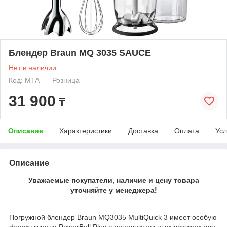
Блендер Braun MQ 3035 SAUCE
Нет в наличии
Код: MTA
Розница
31 900
₸
Описание
Характеристики
Доставка
Оплата
Усл
Описание
Уважаемые покупатели, наличие и цену товара
уточняйте у менеджера!
Погружной блендер Braun MQ3035 MultiQuick 3 имеет особую
форму купола PowerBell Plus с дополнительным лезвием для