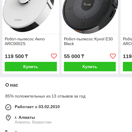
Робот-пылесос Aeno
Робот-пылесос Kyvol E30
Робо
ARC0002S
Black
ARC
119 500
55 000
119
₸
₸
Купить
Купить
О нас
85% положительных из 13 отзывов за год
Работает с 03.02.2010
г. Алматы
Алматы, Казахстан