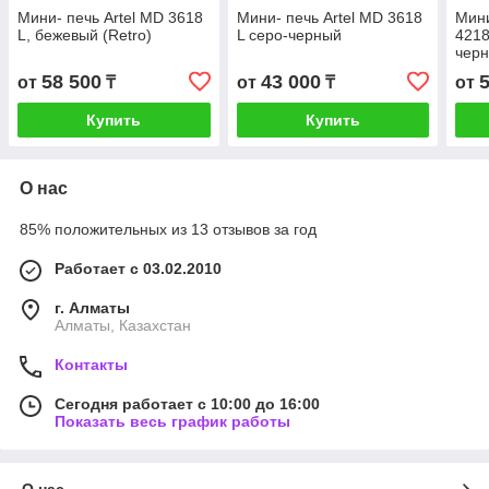
Мини- печь Artel MD 3618
Мини- печь Artel MD 3618
Мини
L, бежевый (Retro)
L серо-черный
4218
чер
58 500
43 000
от
₸
от
₸
от
Купить
Купить
О нас
85% положительных из 13 отзывов за год
Работает с 03.02.2010
г. Алматы
Алматы, Казахстан
Контакты
Сегодня работает с 10:00 до 16:00
Показать весь график работы