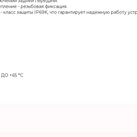
лючении задней передачи.
пление - резьбовая фиксация.
- класс защиты IP69K, что гарантирует надежную работу уст
 ДО +65 °C