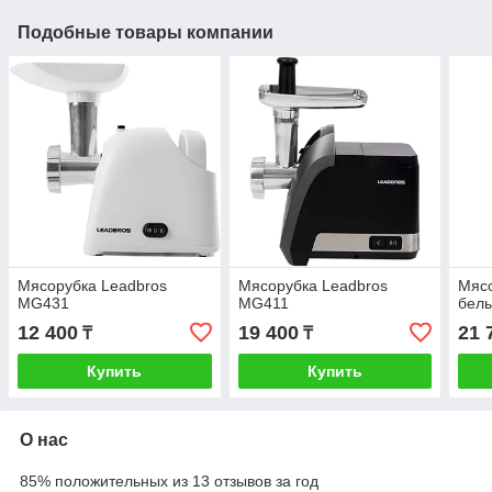
Подобные товары компании
Мясорубка Leadbros
Мясорубка Leadbros
Мясо
MG431
MG411
бел
12 400
19 400
21 
₸
₸
Купить
Купить
О нас
85% положительных из 13 отзывов за год