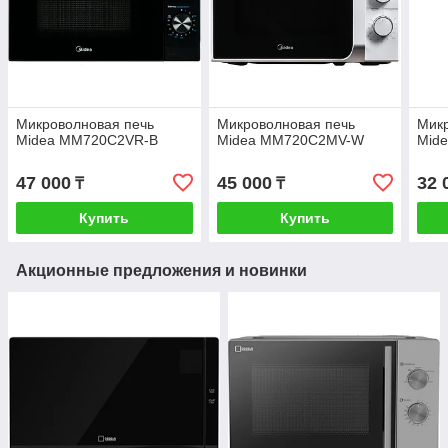
Микроволновая печь
Микроволновая печь
Микр
Midea MM720C2VR-B
Midea MM720C2MV-W
Mid
47 000
45 000
32 
₸
₸
Купить
Купить
Акционные предложения и новинки