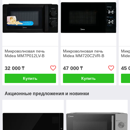
Микроволновая печь
Микроволновая печь
Микр
Midea MM7P012LV-B
Midea MM720C2VR-B
Mid
32 000
47 000
45 
₸
₸
Купить
Купить
Акционные предложения и новинки