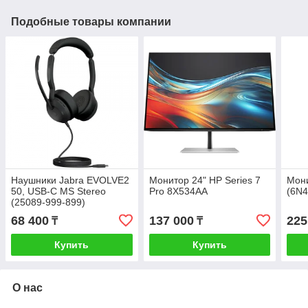
Подобные товары компании
Наушники Jabra EVOLVE2
Монитор 24" HP Series 7
Мон
50, USB-C MS Stereo
Pro 8X534AA
(6N
(25089-999-899)
68 400
137 000
225
₸
₸
Купить
Купить
О нас