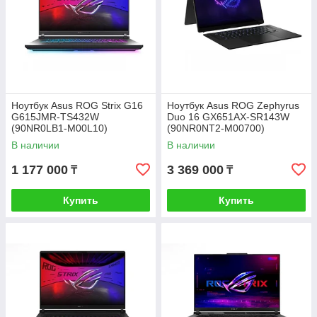
Ноутбук Asus ROG Strix G16
Ноутбук Asus ROG Zephyrus
G615JMR-TS432W
Duo 16 GX651AX-SR143W
(90NR0LB1-M00L10)
(90NR0NT2-M00700)
В наличии
В наличии
1 177 000
3 369 000
₸
₸
Купить
Купить