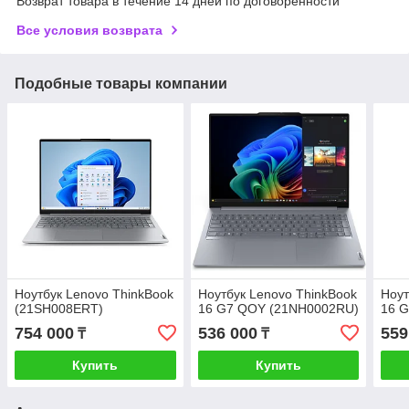
Возврат товара в течение 14 дней по договоренности
Все условия возврата
Подобные товары компании
Ноутбук Lenovo ThinkBook
Ноутбук Lenovo ​​​​​​​ThinkBook
Ноут
(21SH008ERT)
16 G7 QOY (21NH0002RU)
16 
754 000
536 000
559
₸
₸
Купить
Купить