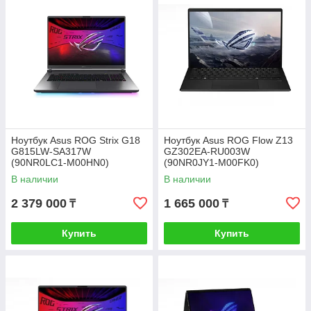
Ноутбук Asus ROG Strix G18
Ноутбук Asus ROG Flow Z13
G815LW-SA317W
GZ302EA-RU003W
(90NR0LC1-M00HN0)
(90NR0JY1-M00FK0)
В наличии
В наличии
2 379 000
1 665 000
₸
₸
Купить
Купить