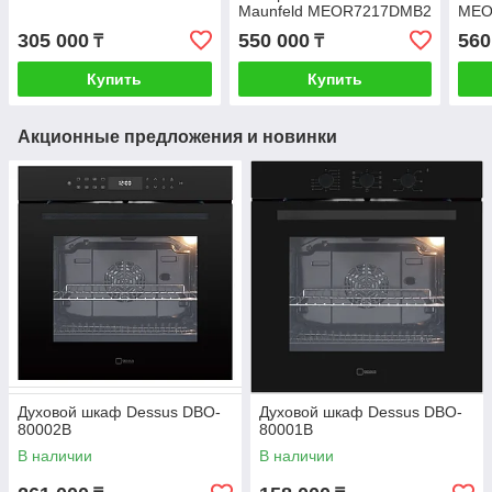
Maunfeld MEOR7217DMB2
MEO
305 000
550 000
560
₸
₸
Купить
Купить
Акционные предложения и новинки
Духовой шкаф Dessus DBO-
Духовой шкаф Dessus DBO-
80002B
80001B
В наличии
В наличии