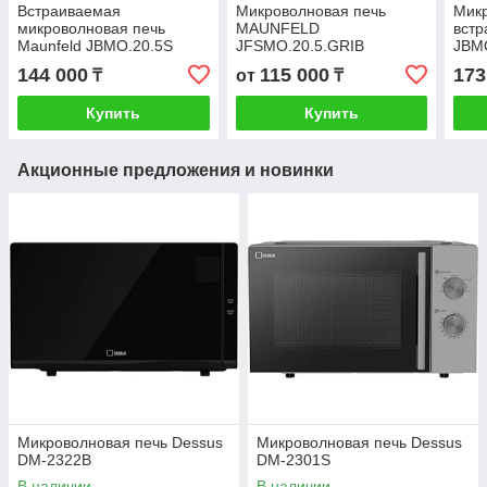
Встраиваемая
Микроволновая печь
Микр
микроволновая печь
MAUNFELD
встр
Maunfeld JBMO.20.5S
JFSMO.20.5.GRIB
JBM
144 000
115 000
173
₸
от
₸
Купить
Купить
Акционные предложения и новинки
Микроволновая печь Dessus
Микроволновая печь Dessus
DM-2322B
DM-2301S
В наличии
В наличии